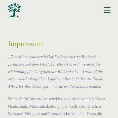
Zum
Inhalt
Tog
springen
Nav
BIO
Impressum
HOF
„Der Milchviehbetrieb Hof Fockenbrock ist Bioland-
FOCKENBROCK
zertifiziert seit dem 04.05.21. Die Überprüfung über die
Einhaltung der Vorgaben des Bioland e.V. – Verband für
FINDEN
organisch-biologischen Landbau durch die Kontrollstelle
ABCERT AG, Esslingen – wurde erfolgreich bestanden.“
Wer sich für Bioland entscheidet, sagt gleichzeitig Nein zu
Gentechnik, Massentierhaltung, chemisch-synthetischen
Stickstoff-Düngern und Pflanzenschutzmitteln. Denn die